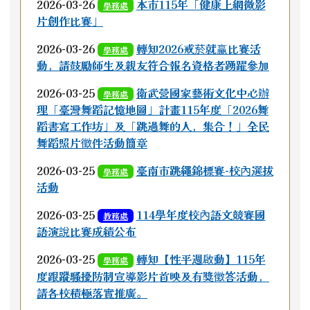
2026-03-26
本市115年「健康上網微影
學務處
片創作比賽」
2026-03-26
轉知2026戒菸就赢比賽活
學務處
動，請鼓勵師生及親友符合報名資格者踴躍參加
2026-03-25
衛武營國家藝術文化中心辦
學務處
理「臺灣舞蹈記憶地圖」計畫115年度「2026舞
蹈書寫工作坊」及「跳過舞的人，集合！」全民
舞蹈照片徵件活動簡章
2026-03-25
臺南市跳繩錦標賽-校內選拔
學務處
活動
2026-03-25
114學年度校內語文競賽國
教務處
語演說比賽成績公布
2026-03-25
轉知【性平週啟動】115年
學務處
度跟蹤騷擾防制宣導影片首映及有獎徵答活動，
請各校積極落實推廣。