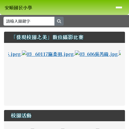
安順國民小學
導覽列
跳至主內容區
安順國民小學
search
頁尾區域
上中區域內容
「發現校園之美」數位攝影比賽
⏸
photo-289
photo
校園活動