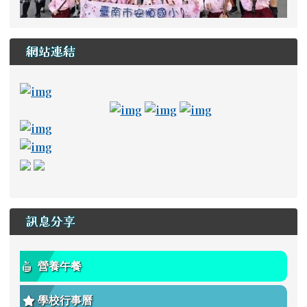
影
片
網站連結
ink to https://newstd.tn.edu.tw \_blank
link to https://newstd.tn.edu.tw \_blank
link to http://course.tn.edu.tw/school.aspx?
link to http://www2.tn.edu.tw/hlearning/Index.h
link to https://adl.edu.tw/ \_
link to https://drive
link to https://a
link to https://read.tn.edu.tw/ _blank
link to https://estdpassport.tn.edu.tw/StdRe
link to https://saaassessment.ntcu.edu.tw/ExamR
link to https://tbeerc.tn.edu.tw/ \_blank
link to https://main.asps.tn.edu.tw/uplo
訊息分享
營養午餐
學校行事曆