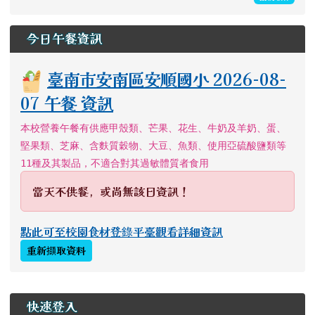
今日午餐資訊
臺南市安南區安順國小 2026-08-
07 午餐 資訊
本校營養午餐有供應甲殼類、芒果、花生、牛奶及羊奶、蛋、
堅果類、芝麻、含麩質穀物、大豆、魚類、使用亞硫酸鹽類等
11種及其製品，不適合對其過敏體質者食用
當天不供餐，或尚無該日資訊！
點此可至校園食材登錄平臺觀看詳細資訊
重新擷取資料
左邊區域內容
快速登入