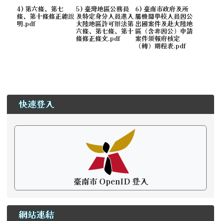
4) 第六條、第七
5) 臺灣地區公務員
6) 臺南市政府及所
條、第十條修正總說
及特定身分人員進入
屬機關學校人員因公
明.pdf
大陸地區許可辦法第
出國案件及赴大陸地
六條、第七條、第十
區（含非因公）申請
條修正條文.pdf
案件須報府核定
（轉）期程表.pdf
左邊區域內容
快速登入
臺南市 OpenID 登入
網站連結