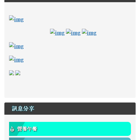
ink to https://newstd.tn.edu.tw \_blank
link to https://newstd.tn.edu.tw \_blank
link to http://course.tn.edu.tw/school.aspx?
link to http://www2.tn.edu.tw/hlearning/Index.h
link to https://adl.edu.tw/ \_
link to https://drive
link to https://a
link to https://read.tn.edu.tw/ _blank
link to https://estdpassport.tn.edu.tw/StdRe
link to https://saaassessment.ntcu.edu.tw/ExamR
link to https://tbeerc.tn.edu.tw/ \_blank
link to https://main.asps.tn.edu.tw/uplo
訊息分享
營養午餐