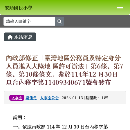
安順國民小學
導覽列
跳至主內容區
安順國民小學
search
頁尾區域
主內容區域
本站消息
⏸
內政部修正「臺灣地區公務員及特定身分
人員進入大陸地 區許可辦法」第6條、第7
條、第10條條文，業於114年12 月30日
以台內移字第11409340671號令發布
謝佳霓
-
人事室公告
| 2026-01-13 | 點閱數： 185
人事室
說明：
一、依據內政部 114 年 12 月 30 日台內移字第