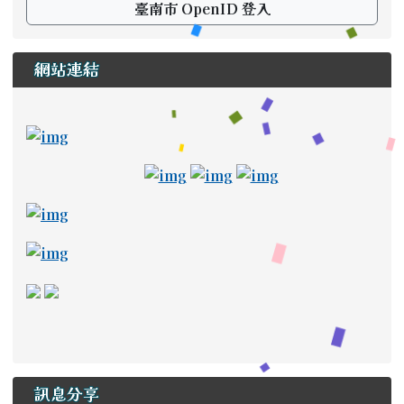
臺南市 OpenID 登入
網站連結
ink to https://newstd.tn.edu.tw \_blank
link to https://newstd.tn.edu.tw \_blank
link to http://course.tn.edu.tw/school.aspx?
link to http://www2.tn.edu.tw/hlearning/Index.h
link to https://adl.edu.tw/ \_
link to https://drive
link to https://a
link to https://read.tn.edu.tw/ _blank
link to https://estdpassport.tn.edu.tw/StdRe
link to https://saaassessment.ntcu.edu.tw/ExamR
link to https://tbeerc.tn.edu.tw/ \_blank
link to https://main.asps.tn.edu.tw/uplo
訊息分享