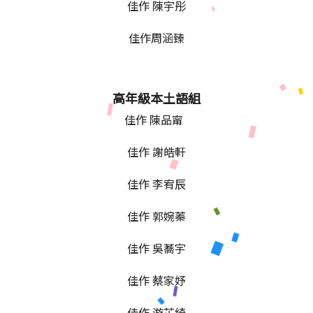
佳作 陳宇彤
佳作周涵臻
高年級本土語組
佳作 陳品甯
佳作 謝皓軒
佳作 李宥辰
佳作 郭婉蓁
佳作 吳蕎宇
佳作 蔡家妤
佳作 游芷綺