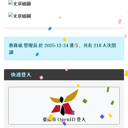
教務處 管理員 於 2025-12-24 發布，共有 218 人次閱
讀
左邊區域內容
快速登入
臺南市 OpenID 登入