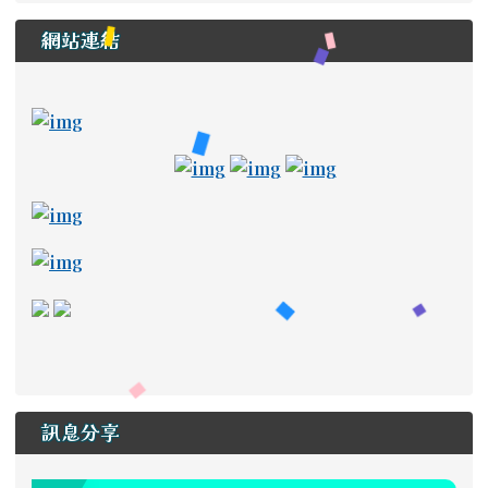
網站連結
ink to https://newstd.tn.edu.tw \_blank
link to https://newstd.tn.edu.tw \_blank
link to http://course.tn.edu.tw/school.aspx?
link to http://www2.tn.edu.tw/hlearning/Index.h
link to https://adl.edu.tw/ \_
link to https://drive
link to https://a
link to https://read.tn.edu.tw/ _blank
link to https://estdpassport.tn.edu.tw/StdRe
link to https://saaassessment.ntcu.edu.tw/ExamR
link to https://tbeerc.tn.edu.tw/ \_blank
link to https://main.asps.tn.edu.tw/uplo
訊息分享