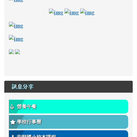
link to https://adl.edu.tw/ \_
link to https://drive
link to https://a
link to https://read.tn.edu.tw/ _blank
link to https://estdpassport.tn.edu.tw/StdRe
link to https://saaassessment.ntcu.edu.tw/ExamR
link to https://tbeerc.tn.edu.tw/ \_blank
link to https://main.asps.tn.edu.tw/uplo
訊息分享
營養午餐
學校行事曆