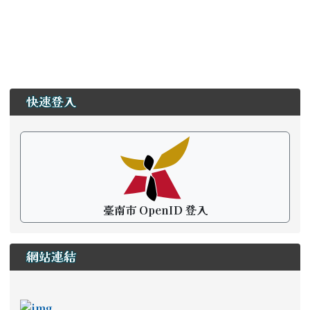
左邊區域內容
快速登入
臺南市 OpenID 登入
網站連結
ink to https://newstd.tn.edu.tw \_blank
link to https://newstd.tn.edu.tw \_blank
link to http://course.tn.edu.tw/school.aspx?
link to http://www2.tn.edu.tw/hlearning/Index.h