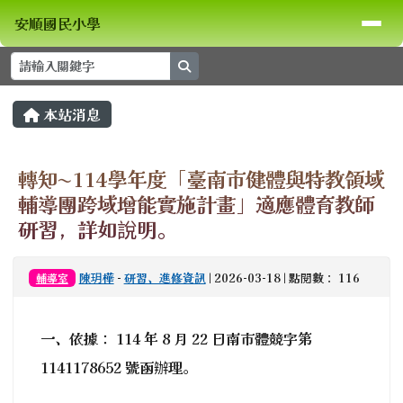
安順國民小學
導覽列
跳至主內容區
安順國民小學
search
頁尾區域
主內容區域
本站消息
⏸
轉知~114學年度「臺南市健體與特教領域
輔導團跨域增能實施計畫」適應體育教師
研習，詳如說明。
陳玥樺
-
研習、進修資訊
| 2026-03-18 | 點閱數： 116
輔導室
一、依據： 114 年 8 月 22 日南市體競字第
1141178652 號函辦理。