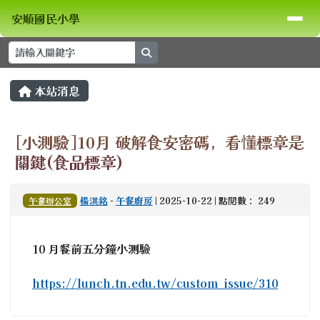
安順國民小學
導覽列
跳至主內容區
安順國民小學
search
頁尾區域
主內容區域
本站消息
⏸
[小測驗]10月 破解食安密碼，看懂標章是
關鍵(食品標章)
楊淇銘
-
午餐廚房
| 2025-10-22 | 點閱數： 249
午餐辦公室
10 月餐前五分鐘小測驗
https://lunch.tn.edu.tw/custom_issue/310