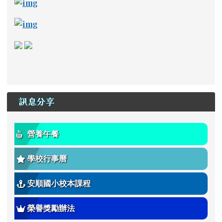
link to https://read.tn.edu.tw/ _blank
link to https://estdpassport.tn.edu.tw/StdRe
link to https://saaassessment.ntcu.edu.tw/ExamR
link to https://tbeerc.tn.edu.tw/ \_blank
link to https://main.asps.tn.edu.tw/uplo
訊息分享
營養午餐
學校行事曆
安順國小校本課程
榮譽獎勵辦法