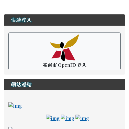
左邊區域內容
快速登入
臺南市 OpenID 登入
網站連結
ink to https://newstd.tn.edu.tw \_blank
link to https://newstd.tn.edu.tw \_blank
link to http://course.tn.edu.tw/school.aspx?
link to http://www2.tn.edu.tw/hlearning/Index.h
link to https://adl.edu.tw/ \_
link to https://drive
link to https://a