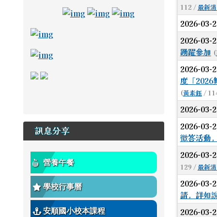
112 /
最新消
link to https://adl.edu.tw/ \_blan
link to https://drive.goo
link to https://adl.e
2026-03-
link to https://read.tn.edu.tw/ _blank
2026-03-
踴躍參加
link to https://estdpassport.tn.edu.tw/S
(
2026-03-
link to https://saaassessment.ntcu.edu.tw/E
link to https://tbeerc.tn.edu.tw/ \_blank
link to https://main.asps.tn.edu.tw/
度「20
(
黃素鈺
/ 11
2026-03-
2026-03-
訊息分享
徵答活動
2026-03-
營養午餐
129 /
最新消
2026-03-
學校行事曆
請，詳如
2026-03-
安順國小校本課程