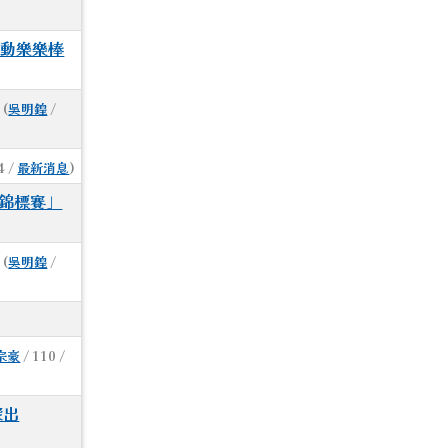
運動樂樂棒
(
吳明鍠
/
4 /
最新消息
)
球錦標賽」
(
吳明鍠
/
宗豪
/ 110 /
探出