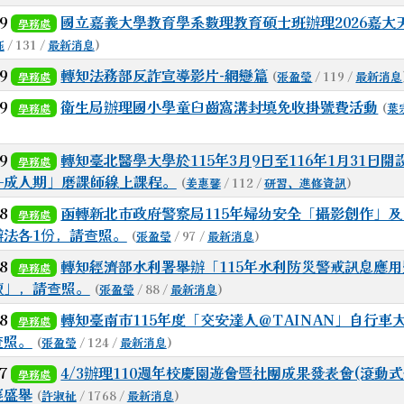
19
國立嘉義大學教育學系數理教育碩士班辦理2026嘉大
學務處
鈺
/ 131 /
最新消息
)
19
轉知法務部反詐宣導影片-網戀篇
(
張盈瑩
/ 119 /
最新消息
學務處
19
衛生局辦理國小學童臼齒窩溝封填免收掛號費活動
(
葉
學務處
19
轉知臺北醫學大學於115年3月9日至116年1月31日
學務處
—成人期」磨課師線上課程。
(
姜惠馨
/ 112 /
研習、進修資訊
)
18
函轉新北市政府警察局115年婦幼安全「攝影創作」及「
學務處
辦法各1份，請查照。
(
張盈瑩
/ 97 /
最新消息
)
18
轉知經濟部水利署舉辦「115年水利防災警戒訊息應
學務處
練」，請查照。
(
張盈瑩
/ 88 /
最新消息
)
18
轉知臺南市115年度「交安達人＠TAINAN」自行車
學務處
查照。
(
張盈瑩
/ 124 /
最新消息
)
17
4/3辦理110週年校慶園遊會暨社團成果發表會(滾動式
學務處
襄盛舉
(
許淑祉
/ 1768 /
最新消息
)