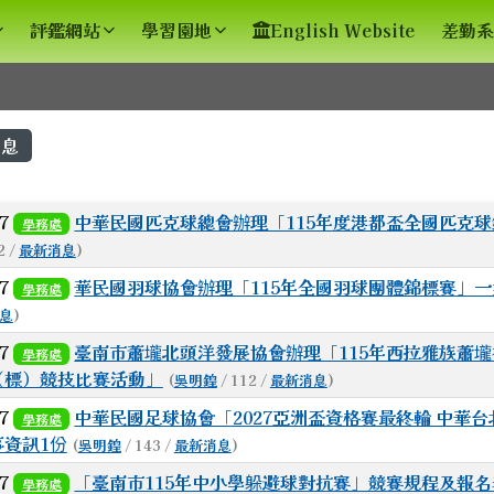
評鑑網站
學習園地
English Website
差勤系
容區域
息
列表
27
中華民國匹克球總會辦理「115年度港都盃全國匹克
學務處
2 /
最新消息
)
27
華民國羽球協會辦理「115年全國羽球團體錦標賽」一
學務處
息
)
27
臺南市蕭壠北頭洋發展協會辦理「115年西拉雅族蕭
學務處
（標）競技比賽活動」
(
吳明鍠
/ 112 /
最新消息
)
27
中華民國足球協會「2027亞洲盃資格賽最終輪 中華台
學務處
資訊1份
(
吳明鍠
/ 143 /
最新消息
)
spx?sch=213626 \_blank
ex.html \_blank
27
「臺南市115年中小學躲避球對抗賽」競賽規程及報名
學務處