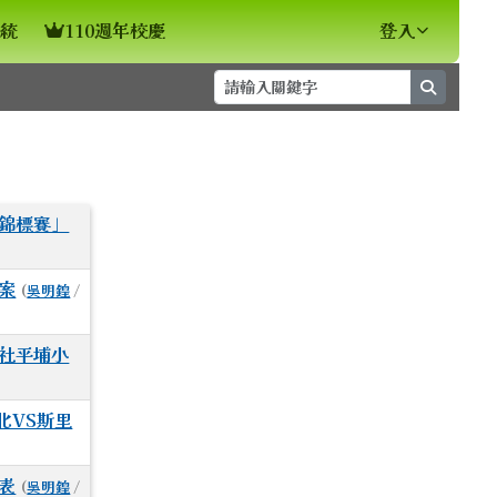
統
110週年校慶
登入
search
⏸
球錦標賽」
案
(
吳明鍠
/
壠社平埔小
北VS斯里
表
(
吳明鍠
/