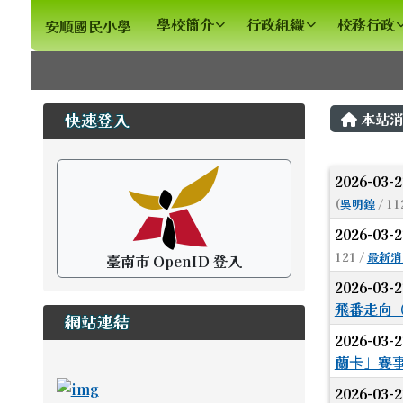
安順國民小學
導覽列
跳至主內容區
學校簡介
行政組織
校務行政
安順國民小學
頁尾區域
主內
左邊區域內容
本站消
快速登入
文章
2026-03-
(
吳明鍠
/ 11
2026-03-
121 /
最新消
臺南市 OpenID 登入
2026-03-
飛番走向
網站連結
2026-03-
蘭卡」賽事
ink to https://newstd.tn.edu.tw \_blank
link to https://newstd.tn.edu.tw \_blank
link to http://course.tn.edu.tw/school.a
link to http://www2.tn.edu.tw/hlearning/Ind
2026-03-