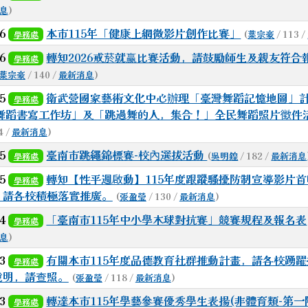
息
)
k
gle.com/file/d/1diO-1tWjtEFSO_3qIEq_oqAJmjBlz2EE/vi
du.tw/hero/ \_blank
26
本市115年「健康上網微影片創作比賽」
(
葉宗豪
/ 113 /
學務處
26
轉知2026戒菸就赢比賽活動，請鼓勵師生及親友符合
學務處
tdResetPW.aspx _blank
葉宗豪
/ 140 /
最新消息
)
25
衛武營國家藝術文化中心辦理「臺灣舞蹈記憶地圖」計
學務處
xamRelease \_blank
uploads/tadnews/image/20250807_%E9%98%B2%E7%81%B
26舞蹈書寫工作坊」及「跳過舞的人，集合！」全民舞蹈照片徵件
4 /
最新消息
)
25
臺南市跳繩錦標賽-校內選拔活動
(
吳明鍠
/ 182 /
最新消息
學務處
25
轉知【性平週啟動】115年度跟蹤騷擾防制宣導影片
學務處
，請各校積極落實推廣。
(
張盈瑩
/ 130 /
最新消息
)
24
「臺南市115年中小學木球對抗賽」競賽規程及報名表
學務處
息
)
23
有關本市115年度品德教育社群推動計畫，請各校踴
學務處
說明，請查照。
(
張盈瑩
/ 118 /
最新消息
)
23
轉達本市115年學藝參賽優秀學生表揚(非體育類-第一
學務處