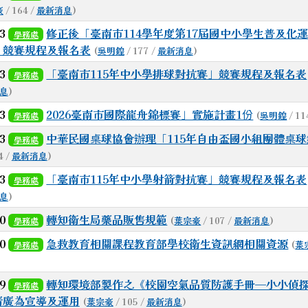
豪
/ 164 /
最新消息
)
23
修正後「臺南市114學年度第17屆國中小學生普及化
學務處
」競賽規程及報名表
(
吳明鍠
/ 177 /
最新消息
)
23
「臺南市115年中小學排球對抗賽」競賽規程及報名表
學務處
息
)
23
2026臺南市國際龍舟錦標賽」實施計畫1份
(
吳明鍠
/ 11
學務處
23
中華民國桌球協會辦理「115年自由盃國小組團體桌
學務處
4 /
最新消息
)
23
「臺南市115年中小學射箭對抗賽」競賽規程及報名表
學務處
息
)
20
轉知衛生局藥品販售規範
(
葉宗豪
/ 107 /
最新消息
)
學務處
20
急救教育相關課程教育部學校衛生資訊網相關資源
(
葉
學務處
19
轉知環境部製作之《校園空氣品質防護手冊—小小偵
學務處
請廣為宣導及運用
(
葉宗豪
/ 105 /
最新消息
)