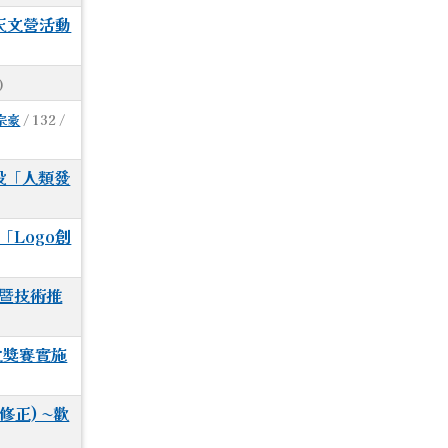
天文營活動
)
宗豪
/ 132 /
開設「人類發
Logo創
用暨技術推
大獎賽實施
修正) ~歡