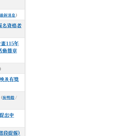
ew?usp=sharing \_blank
最新消息
)
報名資格者
畫115年
D%E5%9C%96.jpg
活動簡章
)
首映及有獎
(
吳明鍠
/
躍提出申
階段提報)