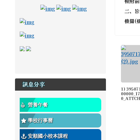
檢附前
link to https://adl.edu.tw/ \_blan
link to https://drive.goo
link to https://adl.e
二、旨
link to https://read.tn.edu.tw/ _blank
機關(
link to https://estdpassport.tn.edu.tw/S
link to https://saaassessment.ntcu.edu.tw/E
link to https://tbeerc.tn.edu.tw/ \_blank
link to https://main.asps.tn.edu.tw/
訊息分享
1) 39507
00000_1
0_ATTCH3
營養午餐
學校行事曆
安順國小校本課程