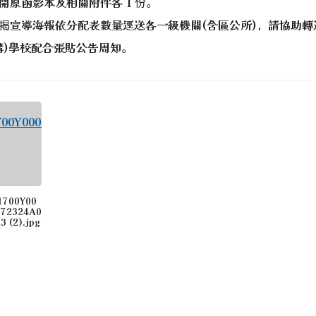
開原函影本及相關附件各 1 份。
k
gle.com/file/d/1diO-1tWjtEFSO_3qIEq_oqAJmjBlz2EE/vi
du.tw/hero/ \_blank
揭宣導海報依分配表數量逕送各一級機關(含區公所)，請協助轉
構)學校配合張貼公告周知。
tdResetPW.aspx _blank
xamRelease \_blank
uploads/tadnews/image/20250807_%E9%98%B2%E7%81%B
1700Y00
772324A0
 (2).jpg