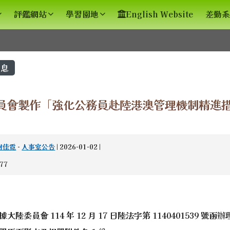
評鑑網站
學習園地
English Website
差勤系
容區域
息
員會製作「強化公務員赴陸港澳管理機制精進
謝佳霓
-
人事室公告
| 2026-01-02 |
77
大陸委員會 114 年 12 月 17 日陸法字第 1140401539 號函
spx?sch=213626 \_blank
ex.html \_blank