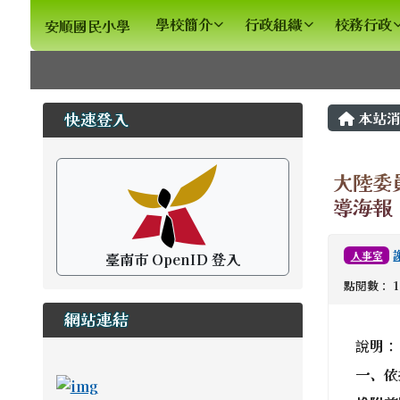
安順國民小學
導覽列
跳至主內容區
學校簡介
行政組織
校務行政
安順國民小學
頁尾區域
主內
左邊區域內容
本站消
快速登入
大陸委
導海報
人事室
臺南市 OpenID 登入
點閱數： 1
網站連結
說明：
ink to https://newstd.tn.edu.tw \_blank
一、依據
link to https://newstd.tn.edu.tw \_blank
link to http://course.tn.edu.tw/school.a
link to http://www2.tn.edu.tw/hlearning/Ind