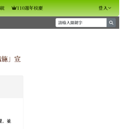
統
110週年校慶
登入
search
⏸
措施」宣
辦理，並