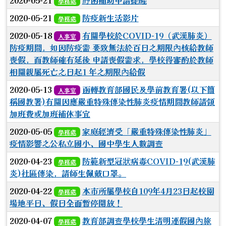
2020-05-21
紓困補助申請提醒
學務處
2020-05-21
防疫新生活影片
學務處
2020-05-18
有關學校於COVID-19（武漢肺炎）
人事室
防疫期間，如因防疫需 要致無法於百日之期限內核給教師
喪假，而教師確有延後 申請喪假需求，學校得審酌於教師
相關親屬死亡之日起1 年之期限內給假
2020-05-13
函轉教育部國民及學前教育署(以下簡
人事室
稱國教署)有關因應嚴重特殊傳染性肺炎疫情期間教師請領
加班費或加班補休事宜
2020-05-05
家庭經濟受「嚴重特殊傳染性肺炎」
學務處
疫情影響之公私立國小、國中學生人數調查
2020-04-23
防範新型冠狀病毒COVID-19(武漢肺
學務處
炎)社區傳染，請師生佩戴口罩。
2020-04-22
本市所屬學校自109年4月23日起校園
學務處
場地平日、假日全面暫停開放！
2020-04-07
教育部調查學校學生清明連假國內旅
學務處