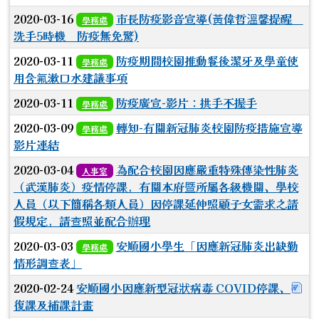
2020-03-16
市長防疫影音宣導(黃偉哲溫馨提醒
學務處
洗手5時機 防疫無免驚)
2020-03-11
防疫期間校園推動餐後潔牙及學童使
學務處
用含氟漱口水建議事項
2020-03-11
防疫廣宣-影片：拱手不握手
學務處
2020-03-09
轉知-有關新冠肺炎校園防疫措施宣導
學務處
影片連結
2020-03-04
為配合校園因應嚴重特殊傳染性肺炎
人事室
（武漢肺炎）疫情停課，有關本府暨所屬各級機關、學校
人員（以下簡稱各類人員）因停課延伸照顧子女需求之請
假規定，請查照並配合辦理
2020-03-03
安順國小學生「因應新冠肺炎出缺勤
學務處
情形調查表」
下
2020-02-24
安順國小因應新型冠狀病毒 COVID停課、
復課及補課計畫