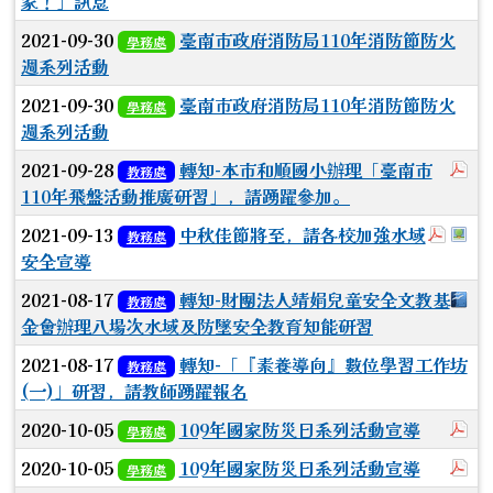
家！」訊息
2021-09-30
臺南市政府消防局110年消防節防火
學務處
週系列活動
2021-09-30
臺南市政府消防局110年消防節防火
學務處
週系列活動
於
2021-09-28
轉知-本市和順國小辦理「臺南市
教務處
110年飛盤活動推廣研習」，請踴躍參加。
於彈
於
2021-09-13
中秋佳節將至，請各校加強水域
教務處
安全宣導
下
2021-08-17
轉知-財團法人靖娟兒童安全文教基
教務處
金會辦理八場次水域及防墜安全教育知能研習
2021-08-17
轉知-「『素養導向』數位學習工作坊
教務處
(一)」研習，請教師踴躍報名
於
2020-10-05
109年國家防災日系列活動宣導
學務處
於
2020-10-05
109年國家防災日系列活動宣導
學務處