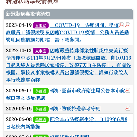
新冠狀病毒疫情須知
新冠狀病毒疫情須知
於彈跳
於
2023-04-19
「COVID-19」防疫期間，學校
人事室
教職員工請假說明及因應COVID 19 疫情，公務人員差勤
管理因應措施如附檔，請下載參閱。
2022-10-13
因應嚴重特殊傳染性肺炎中央流行疫
人事室
情指揮中心111年9月29日發布「邊境穩健開放，自10月13
日起入境人員免除居家檢疫，改須7天自主防疫」，有關各
機關、學校及事業機構人員出國請假規定，詳如行政院人
事行政總處函釋
於
2020-08-17
轉知-臺南市政府衛生局公告本市配
學務處
戴口罩之防疫措施
於
2020-06-15
轉知-防疫旅遊參考守則
學務處
2020-06-08
配合本市防疫新生活，自109年6月8
學務處
日起校內新措施