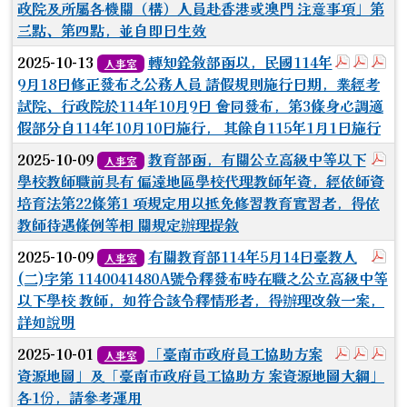
政院及所屬各機關（構）人員赴香港或澳門 注意事項」第
三點、第四點，並自即日生效
於彈跳視
於彈
於
2025-10-13
轉知銓敘部函以，民國114年
人事室
9月18日修正發布之公務人員 請假規則施行日期，業經考
試院、行政院於114年10月9日 會同發布，第3條身心調適
假部分自114年10月10日施行， 其餘自115年1月1日施行
於
2025-10-09
教育部函，有關公立高級中等以下
人事室
學校教師職前具有 偏遠地區學校代理教師年資，經依師資
培育法第22條第1 項規定用以抵免修習教育實習者，得依
教師待遇條例等相 關規定辦理提敘
於
2025-10-09
有關教育部114年5月14日臺教人
人事室
(二)字第 1140041480A號令釋發布時在職之公立高級中等
以下學校 教師，如符合該令釋情形者，得辦理改敘一案，
詳如說明
於彈跳視
於彈
於
2025-10-01
「臺南市政府員工協助方案
人事室
資源地圖」及「臺南市政府員工協助方 案資源地圖大綱」
各1份，請參考運用