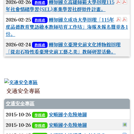
於彈
於
2026-02-26
轉知國立高雄師範大學辦理115
教務處
年社會情緒學習(SEL)專業學習社群徵件計畫。
於彈跳
於
2026-02-25
轉知國立成功大學辦理「115年
教務處
度品德教育雙語繪本教師培育工作坊」海報及報名簡章各1
份。
2026-02-24
轉知國立臺灣史前文化博物館辦理
教務處
「從岩石特性看臺灣史前工藝之美」教師研習活動。
交通安全專區
交通安全專區
2015-10-26
安順國小危險地圖
學務處
於
2015-10-26
安順國小危險地圖
學務處