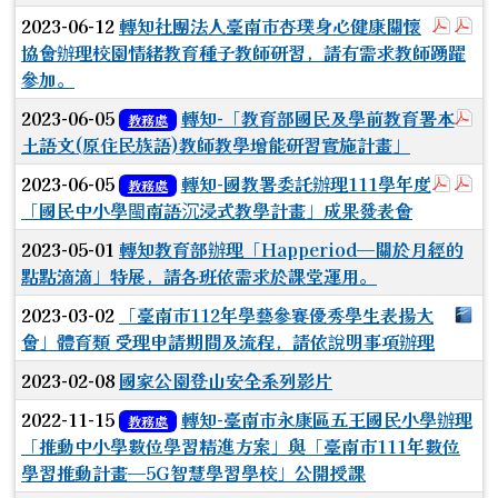
於彈跳
於
2023-06-12
轉知社團法人臺南市杏璞身心健康關懷
協會辦理校園情緒教育種子教師研習，請有需求教師踴躍
參加。
於
2023-06-05
轉知-「教育部國民及學前教育署本
教務處
土語文(原住民族語)教師教學增能研習實施計畫」
於彈
於
2023-06-05
轉知-國教署委託辦理111學年度
教務處
「國民中小學閩南語沉浸式教學計畫」成果發表會
2023-05-01
轉知教育部辦理「Happeriod—關於月經的
點點滴滴」特展，請各班依需求於課堂運用。
下
2023-03-02
「臺南市112年學藝參賽優秀學生表揚大
會」體育類 受理申請期間及流程，請依說明事項辦理
2023-02-08
國家公園登山安全系列影片
2022-11-15
轉知-臺南市永康區五王國民小學辦理
教務處
「推動中小學數位學習精進方案」與「臺南市111年數位
學習推動計畫—5G智慧學習學校」公開授課