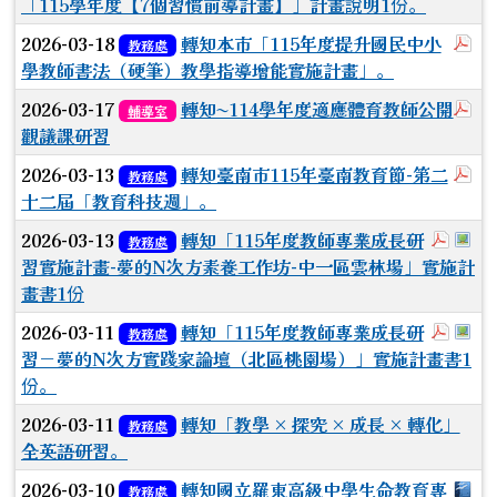
「115學年度【7個習慣前導計畫】」計畫說明1份。
於
2026-03-18
轉知本市「115年度提升國民中小
教務處
學教師書法（硬筆）教學指導增能實施計畫」。
於
2026-03-17
轉知~114學年度適應體育教師公開
輔導室
觀議課研習
於
2026-03-13
轉知臺南市115年臺南教育節-第二
教務處
十二屆「教育科技週」。
於彈跳
於
2026-03-13
轉知「115年度教師專業成長研
教務處
習實施計畫-夢的N次方素養工作坊-中一區雲林場」實施計
畫書1份
於彈跳
於
2026-03-11
轉知「115年度教師專業成長研
教務處
習－夢的N次方實踐家論壇（北區桃園場）」實施計畫書1
份。
2026-03-11
轉知「教學 × 探究 × 成長 × 轉化」
教務處
全英語研習。
下載
2026-03-10
轉知國立羅東高級中學生命教育專
教務處