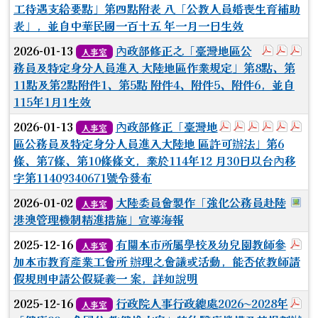
工待遇支給要點」第四點附表 八「公教人員婚喪生育補助
表」，並自中華民國一百十五 年一月一日生效
於彈跳視
於彈
於
2026-01-13
內政部修正之「臺灣地區公
人事室
務員及特定身分人員進入 大陸地區作業規定」第8點、第
11點及第2點附件1、第5點 附件4、附件5、附件6，並自
115年1月1生效
於彈跳視窗觀看：
於彈跳視窗觀看
於彈跳視窗
於彈跳視
於彈
於
2026-01-13
內政部修正「臺灣地
人事室
區公務員及特定身分人員進入大陸地 區許可辦法」第6
條、第7條、第10條條文，業於114年12 月30日以台內移
字第11409340671號令發布
於
2026-01-02
大陸委員會製作「強化公務員赴陸
人事室
港澳管理機制精進措施」宣導海報
於
2025-12-16
有關本市所屬學校及幼兒園教師參
人事室
加本市教育產業工會所 辦理之會議或活動，能否依教師請
假規則申請公假疑義一 案，詳如說明
於
2025-12-16
行政院人事行政總處2026~2028年
人事室