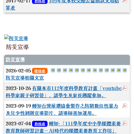
於
2017-02-17
105年度本校受贈公益捐款支用結
教務處
算表
防災宣導
防災宣導
於彈跳視窗觀看：S__11468815_0.j
於彈跳視窗觀看：S__11468819_0
於彈跳視窗觀看：S__11468821_
於彈跳視窗觀看：S__1146882
於彈跳視窗觀看：S__11468
於彈跳視窗觀看：S__114
於彈跳視窗觀看：S__1
於彈跳視窗觀看：S_
於彈跳視窗觀看：S
於彈跳視窗觀看
於彈跳視窗
於彈跳
於
2026-02-05
總務處
防災宣導相關文宣
於
2023-10-26
有關本市112年度科學教育計畫「youtube
科學家親子研習營」，請學生及家長踴躍參加。
於
2023-09-19
轉知台灣展翅協會製作之防制數位性暴力
及兒少性剝削宣導影片，請導師善加運用。
於
2023-07-04
轉知-「111學年度中小學媒體素養
教務處
教育教師研習計畫－AI時代的媒體素養教育工作坊」