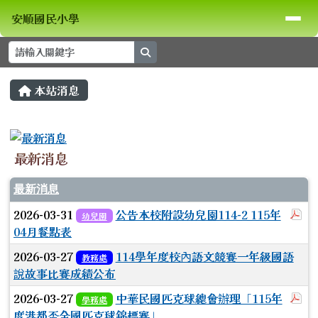
安順國民小學
導覽列
跳至主內容區
安順國民小學
search
頁尾區域
主內容區域
本站消息
⏸
最新消息
最新消息
於
2026-03-31
公告本校附設幼兒園114-2 115年
幼兒園
04月餐點表
2026-03-27
114學年度校內語文競賽一年級國語
教務處
說故事比賽成績公布
於
2026-03-27
中華民國匹克球總會辦理「115年
學務處
度港都盃全國匹克球錦標賽」