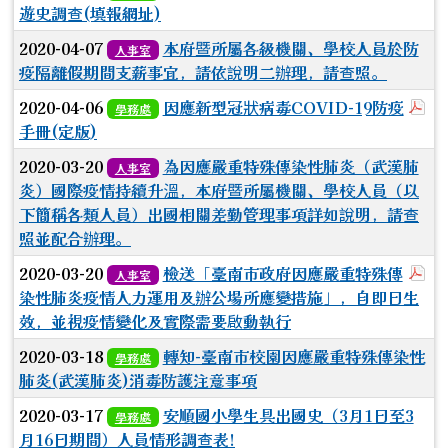
遊史調查(填報網址)
2020-04-07
本府暨所屬各級機關、學校人員於防
人事室
疫隔離假期間支薪事宜，請依說明二辦理，請查照。
於
2020-04-06
因應新型冠狀病毒COVID-19防疫
學務處
手冊(定版)
2020-03-20
為因應嚴重特殊傳染性肺炎（武漢肺
人事室
炎）國際疫情持續升溫，本府暨所屬機關、學校人員（以
下簡稱各類人員）出國相關差勤管理事項詳如說明，請查
照並配合辦理。
於
2020-03-20
檢送「臺南市政府因應嚴重特殊傳
人事室
染性肺炎疫情人力運用及辦公場所應變措施」，自即日生
效，並視疫情變化及實際需要啟動執行
2020-03-18
轉知-臺南市校園因應嚴重特殊傳染性
學務處
肺炎(武漢肺炎)消毒防護注意事項
2020-03-17
安順國小學生具出國史（3月1日至3
學務處
月16日期間）人員情形調查表!