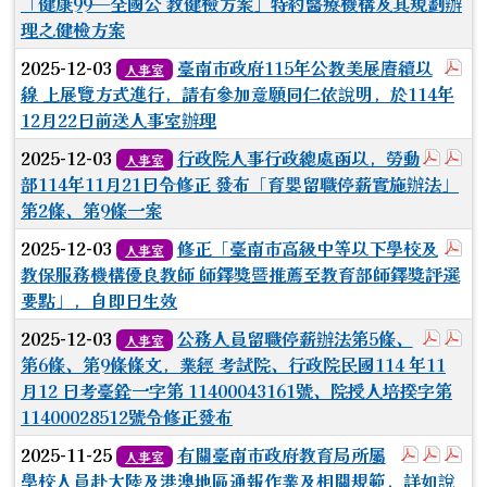
「健康99—全國公 教健檢方案」特約醫療機構及其規劃辦
理之健檢方案
於
2025-12-03
臺南市政府115年公教美展賡續以
人事室
線 上展覽方式進行，請有參加意願同仁依說明，於114年
12月22日前送人事室辦理
於彈跳
於
2025-12-03
行政院人事行政總處函以，勞動
人事室
部114年11月21日令修正 發布「育嬰留職停薪實施辦法」
第2條、第9條一案
於
2025-12-03
修正「臺南市高級中等以下學校及
人事室
教保服務機構優良教師 師鐸獎暨推薦至教育部師鐸獎評選
要點」，自即日生效
於彈跳
於
2025-12-03
公務人員留職停薪辦法第5條、
人事室
第6條、第9條條文，業經 考試院、行政院民國114 年11
月12 日考臺銓一字第 11400043161號、院授人培揆字第
11400028512號令修正發布
於彈跳視
於彈
於
2025-11-25
有關臺南市政府教育局所屬
人事室
學校人員赴大陸及港澳地區通報作業及相關規範，詳如說