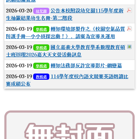
於
2026-03-20
公告本校附設幼兒園115學年度新
幼兒園
生抽籤結果幼生名冊-第二階段
於
2026-03-19
轉知環境部製作之《校園空氣品質
學務處
防護手冊—小小偵探出動！》，請廣為宣導及運用
於
2026-03-19
國立嘉義大學教育學系數理教育碩
學務處
士班辦理2026嘉大天文營活動訊息
2026-03-19
轉知法務部反詐宣導影片-網戀篇
學務處
2026-03-19
114學年度校內語文競賽英語朗讀比
教務處
賽成績公布