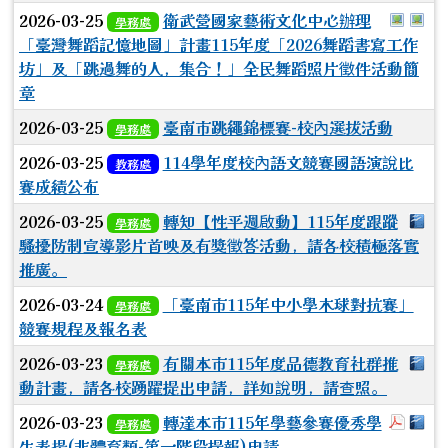
於彈跳
於
2026-03-25
衛武營國家藝術文化中心辦理
學務處
「臺灣舞蹈記憶地圖」計畫115年度「2026舞蹈書寫工作
坊」及「跳過舞的人，集合！」全民舞蹈照片徵件活動簡
章
2026-03-25
臺南市跳繩錦標賽-校內選拔活動
學務處
2026-03-25
114學年度校內語文競賽國語演說比
教務處
賽成績公布
下
2026-03-25
轉知【性平週啟動】115年度跟蹤
學務處
騷擾防制宣導影片首映及有獎徵答活動，請各校積極落實
推廣。
2026-03-24
「臺南市115年中小學木球對抗賽」
學務處
競賽規程及報名表
下
2026-03-23
有關本市115年度品德教育社群推
學務處
動計畫，請各校踴躍提出申請，詳如說明，請查照。
於彈跳
下
2026-03-23
轉達本市115年學藝參賽優秀學
學務處
生表揚(非體育類-第一階段提報)申請