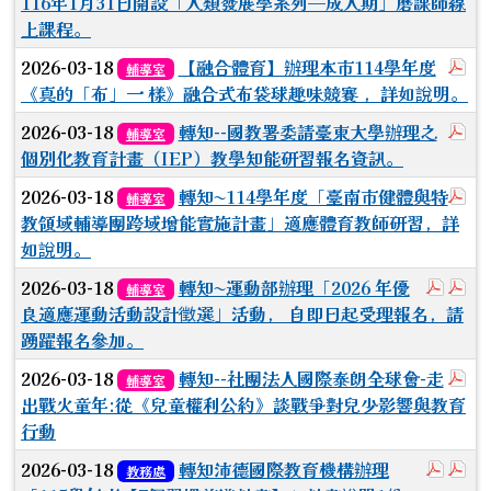
116年1月31日開設「人類發展學系列—成人期」磨課師線
上課程。
於
2026-03-18
【融合體育】辦理本市114學年度
輔導室
《真的「布」一 樣》融合式布袋球趣味競賽 ，詳如說明。
於
2026-03-18
轉知--國教署委請臺東大學辦理之
輔導室
個別化教育計畫（IEP）教學知能研習報名資訊。
於
2026-03-18
轉知~114學年度「臺南市健體與特
輔導室
教領域輔導團跨域增能實施計畫」適應體育教師研習，詳
如說明。
於彈跳
於
2026-03-18
轉知~運動部辦理「2026 年優
輔導室
良適應運動活動設計徵選」活動， 自即日起受理報名，請
踴躍報名參加。
於
2026-03-18
轉知--社團法人國際泰朗全球會-走
輔導室
出戰火童年:從《兒童權利公約》談戰爭對兒少影響與教育
行動
於彈跳
於
2026-03-18
轉知沛德國際教育機構辦理
教務處