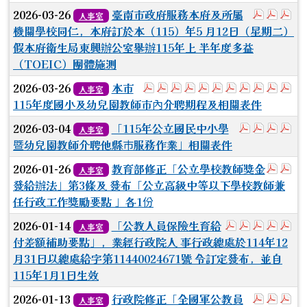
於彈跳視窗
於彈跳
於
2026-03-26
臺南市政府服務本府及所屬
人事室
機關學校同仁，本府訂於本（115）年5 月12日（星期二）
假本府衛生局東興辦公室舉辦115年上 半年度多益
（TOEIC）團體施測
於彈跳視窗觀看：1.115年度
於彈跳視窗觀看：2.實驗教育
於彈跳視窗觀看：3.新設
於彈跳視窗觀看：4.教
於彈跳視窗觀看：5
於彈跳視窗觀看：
於彈跳視窗觀看
於彈跳視窗
於彈跳視
於彈
於
2026-03-26
本市
人事室
115年度國小及幼兒園教師市內介聘期程及相關表件
於彈跳視窗
於彈跳視
於彈
於
2026-03-04
「115年公立國民中小學
人事室
暨幼兒園教師介聘他縣巿服務作業」相關表件
於彈跳
於
2026-01-26
教育部修正「公立學校教師獎金
人事室
發給辦法」第3條及 發布「公立高級中等以下學校教師兼
任行政工作獎勵要點 」各1份
於彈跳視窗觀看
於彈跳視窗
於彈跳視
於彈
於
2026-01-14
「公教人員保險生育給
人事室
付差額補助要點」，業經行政院人 事行政總處於114年12
月31日以總處給字第11440024671號 令訂定發布，並自
115年1月1日生效
於彈跳視
於彈
於
2026-01-13
行政院修正「全國軍公教員
人事室