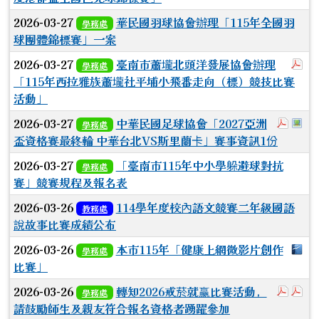
2026-03-27
華民國羽球協會辦理「115年全國羽
學務處
球團體錦標賽」一案
於
2026-03-27
臺南市蕭壠北頭洋發展協會辦理
學務處
「115年西拉雅族蕭壠社平埔小飛番走向（標）競技比賽
活動」
於彈跳
於
2026-03-27
中華民國足球協會「2027亞洲
學務處
盃資格賽最終輪 中華台北VS斯里蘭卡」賽事資訊1份
2026-03-27
「臺南市115年中小學躲避球對抗
學務處
賽」競賽規程及報名表
2026-03-26
114學年度校內語文競賽二年級國語
教務處
說故事比賽成績公布
下
2026-03-26
本市115年「健康上網微影片創作
學務處
比賽」
於彈
於
2026-03-26
轉知2026戒菸就赢比賽活動，
學務處
請鼓勵師生及親友符合報名資格者踴躍參加