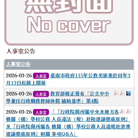
人事室公告
人事室公告
2026-03-26
臺南市政府115年公教美展業於同年3
人事室
月13日起線上開展
於彈跳視窗
於彈跳
下載
2026-03-26
教育部修正發布「公立中小
人事室
學兼任行政職務教師休假 補助基準」第4點
於彈跳
於
2026-03-26
「『行政院與所屬中央及地方各
人事室
機關（構）學校公務 人員違法（規）赴陸建議懲處原則』
及『行政院與所屬各 機關（構）學校公務人員違規赴港澳
建議懲處原則』相關 事項Q&A」