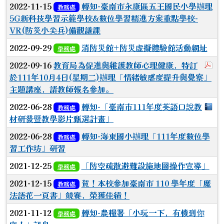
2022-11-15
轉知-臺南市永康區五王國民小學辦理
教務處
5G新科技學習示範學校&數位學習精進方案重點學校-
VR(防災小尖兵)備觀議課
2022-09-29
消防災館+防災虛擬體驗館活動網址
學務處
於
2022-09-16
教育局為促進與維護教師心理健康，特訂
於111年10月4日(星期二)辦理「情緒敏感度提升與覺察」
主題講座，請教師報名參加。
下
2022-06-28
轉知-「臺南市111年度英語口說教
教務處
材研發暨教學影片甄選計畫」
2022-06-28
轉知-海東國小辦理「111年度數位學
教務處
習工作坊」研習
2021-12-25
「防空疏散避難設施地圖操作宣導」
學務處
2021-12-15
賀！本校參加臺南市 110 學年度「魔
教務處
法語花一頁書」競賽，榮獲佳績！
2021-11-12
轉知-農糧署「小玩一下，有機到你
學務處