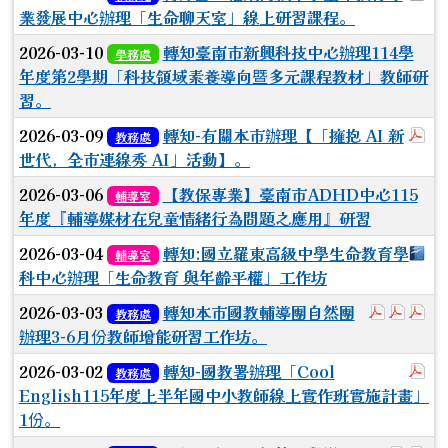
業發展中心辦理「生命聊天室」線上研習課程。
2026-03-10
轉知臺南市新興科技中心辦理114學
學務處
年度第2學期「科技領域素養導向暨多元課程教材」教師研
習。
於
2026-03-09
轉知-有關本市辦理【「擁抱 AI 新
教務處
世代，全市連線秀 AI」活動】。
2026-03-06
【教保專業】臺南市ADHD中心115
輔導室
年度『輔導媒材在兒童情緒行為問題之應用』研習
下
2026-03-04
轉知:國立羅東高級中學生命教育學
輔導室
科中心辦理「生命教育 與年齡平權」工作坊
於彈跳視
於彈
於
2026-03-03
轉知本市國教輔導團自然團
教務處
辦理3-6月份教師增能研習工作坊。
於
2026-03-02
轉知-國教署辦理「Cool
教務處
English115年度上半年國中小教師線上實作班實施計畫」
1份。