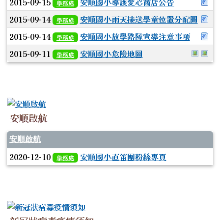
下
2015-09-15
安順國小導護愛心商店公告
學務處
下
2015-09-14
安順國小雨天接送學童位置分配圖
學務處
下
2015-09-14
安順國小放學路隊宣導注意事項
學務處
於彈
於
2015-09-11
安順國小危險地圖
學務處
安順啟航
安順啟航
2020-12-10
安順國小直笛團粉絲專頁
學務處