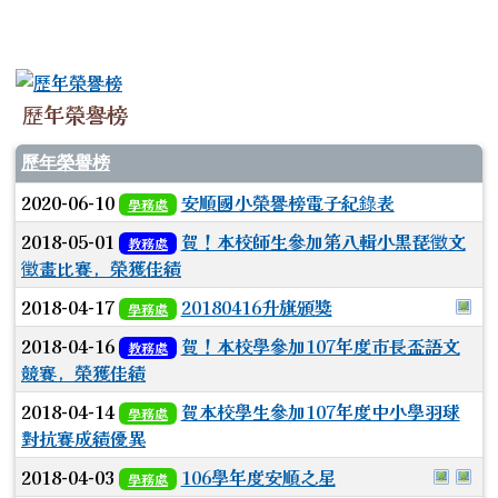
歷年榮譽榜
歷年榮譽榜
2020-06-10
安順國小榮譽榜電子紀錄表
學務處
2018-05-01
賀！本校師生參加第八輯小黑琵徵文
教務處
徵畫比賽，榮獲佳績
於
2018-04-17
20180416升旗頒獎
學務處
2018-04-16
賀！本校學參加107年度市長盃語文
教務處
競賽，榮獲佳績
2018-04-14
賀本校學生參加107年度中小學羽球
學務處
對抗賽成績優異
於彈跳
於
2018-04-03
106學年度安順之星
學務處