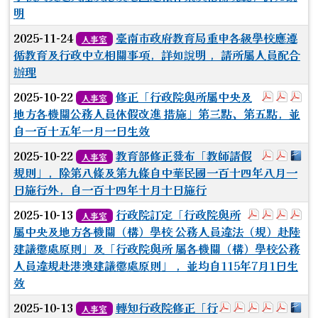
明
2025-11-24
臺南市政府教育局重申各級學校應遵
人事室
循教育及行政中立相關事項，詳如說明 ，請所屬人員配合
辦理
於彈跳視窗
於彈
於
2025-10-22
修正「行政院與所屬中央及
人事室
地方各機關公務人員休假改進 措施」第三點、第五點，並
自一百十五年一月一日生效
於彈跳視
於彈跳
下
2025-10-22
教育部修正發布「教師請假
人事室
規則」，除第八條及第九條自中華民國一百十四年八月一
日施行外，自一百十四年十月十日施行
於彈跳視窗
於彈跳視
於彈
於
2025-10-13
行政院訂定「行政院與所
人事室
屬中央及地方各機關（構）學校 公務人員違法（規）赴陸
建議懲處原則」及「行政院與所 屬各機關（構）學校公務
人員違規赴港澳建議懲處原則」 ，並均自115年7月1日生
效
於彈跳視窗觀看：
於彈跳視窗觀
於彈跳視窗
於彈跳視
於彈
下
2025-10-13
轉知行政院修正「行
人事室