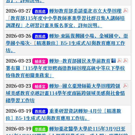
習】，詳如說明。
於
2026-03-27
轉知教育部委請臺北市立大學辦理
教務處
「教育部115年度中小學教師專業學習社群召集人講師培
訓課程」之研習計畫及報名事宜，詳如說明。
2026-03-26
轉知-東區復興國小場、金城國中、崇
教務處
學國小場次-［精進數位］B5-1生成式AI與教育應用工作
坊。
下載：009
於彈跳
於
2026-03-23
轉知--教育部國民及學前教育
輔導室
署有關「115學年度徵聘商借教師辦理高級中等以下學校
特殊教育相關業務案」
於
2026-03-23
轉知--國立臺灣師範大學辦理跨領
輔導室
域美感教育卓越計畫114學年度南區跨領域美感與社會情
緒學習工作坊
2026-03-19
重要研習資訊轉知-4月份［精進數
教務處
位］B5-1生成式AI與教育應用工作坊。
2026-03-19
轉知臺北醫學大學於115年3月9日至
學務處