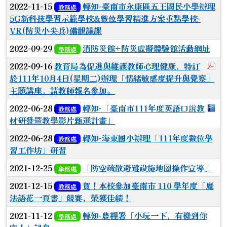
2022-11-15
轉知-臺南市永康區五王國民小學辦理
教務處
5G新科技學習示範學校&數位學習精進方案重點學校-
VR(防災小尖兵)備觀議課
2022-09-29
消防災館+防災虛擬體驗館活動網址
學務處
於
2022-09-16
教育局為促進與維護教師心理健康，特訂
於111年10月4日(星期二)辦理「情緒敏感度提升與覺察」
主題講座，請教師報名參加。
下
2022-06-28
轉知-「臺南市111年度英語口說教
教務處
材研發暨教學影片甄選計畫」
2022-06-28
轉知-海東國小辦理「111年度數位學
教務處
習工作坊」研習
2021-12-25
「防空疏散避難設施地圖操作宣導」
學務處
2021-12-15
賀！本校參加臺南市 110 學年度「魔
教務處
法語花一頁書」競賽，榮獲佳績！
2021-11-12
轉知-農糧署「小玩一下，有機到你
學務處