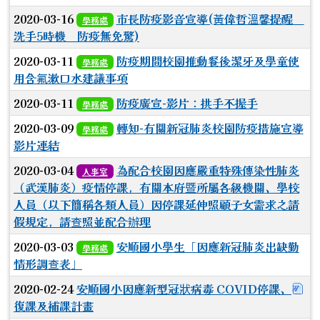
2020-03-16
市長防疫影音宣導(黃偉哲溫馨提醒
學務處
洗手5時機 防疫無免驚)
2020-03-11
防疫期間校園推動餐後潔牙及學童使
學務處
用含氟漱口水建議事項
2020-03-11
防疫廣宣-影片：拱手不握手
學務處
2020-03-09
轉知-有關新冠肺炎校園防疫措施宣導
學務處
影片連結
2020-03-04
為配合校園因應嚴重特殊傳染性肺炎
人事室
（武漢肺炎）疫情停課，有關本府暨所屬各級機關、學校
人員（以下簡稱各類人員）因停課延伸照顧子女需求之請
假規定，請查照並配合辦理
2020-03-03
安順國小學生「因應新冠肺炎出缺勤
學務處
情形調查表」
下
2020-02-24
安順國小因應新型冠狀病毒 COVID停課、
復課及補課計畫