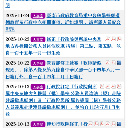
明
2025-11-24
臺南市政府教育局重申各級學校應遵
人事室
循教育及行政中立相關事項，詳如說明 ，請所屬人員配合
辦理
於彈跳視窗
於彈
於
2025-10-22
修正「行政院與所屬中央及
人事室
地方各機關公務人員休假改進 措施」第三點、第五點，並
自一百十五年一月一日生效
於彈跳視
於彈跳
下
2025-10-22
教育部修正發布「教師請假
人事室
規則」，除第八條及第九條自中華民國一百十四年八月一
日施行外，自一百十四年十月十日施行
於彈跳視窗
於彈跳視
於彈
於
2025-10-13
行政院訂定「行政院與所
人事室
屬中央及地方各機關（構）學校 公務人員違法（規）赴陸
建議懲處原則」及「行政院與所 屬各機關（構）學校公務
人員違規赴港澳建議懲處原則」 ，並均自115年7月1日生
效
於彈跳視窗觀看：
於彈跳視窗觀
於彈跳視窗
於彈跳視
於彈
下
2025-10-13
轉知行政院修正「行
人事室