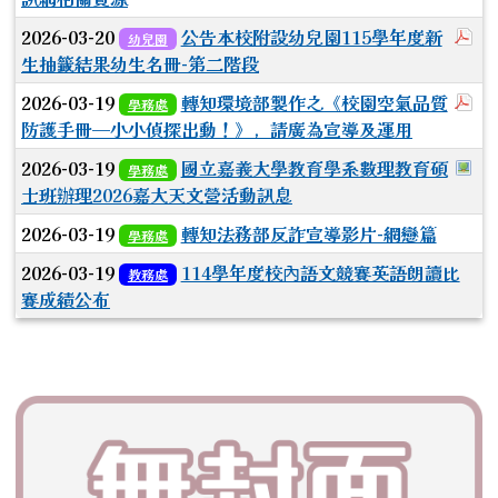
於
2026-03-20
公告本校附設幼兒園115學年度新
幼兒園
生抽籤結果幼生名冊-第二階段
於
2026-03-19
轉知環境部製作之《校園空氣品質
學務處
防護手冊—小小偵探出動！》，請廣為宣導及運用
於
2026-03-19
國立嘉義大學教育學系數理教育碩
學務處
士班辦理2026嘉大天文營活動訊息
2026-03-19
轉知法務部反詐宣導影片-網戀篇
學務處
2026-03-19
114學年度校內語文競賽英語朗讀比
教務處
賽成績公布