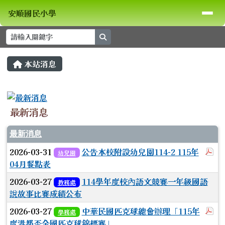
安順國民小學
導覽列
跳至主內容區
安順國民小學
search
頁尾區域
主內容區域
本站消息
⏸
最新消息
最新消息
於
2026-03-31
公告本校附設幼兒園114-2 115年
幼兒園
04月餐點表
2026-03-27
114學年度校內語文競賽一年級國語
教務處
說故事比賽成績公布
於
2026-03-27
中華民國匹克球總會辦理「115年
學務處
度港都盃全國匹克球錦標賽」