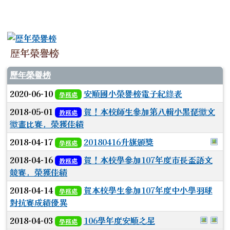
歷年榮譽榜
歷年榮譽榜
2020-06-10
安順國小榮譽榜電子紀錄表
學務處
2018-05-01
賀！本校師生參加第八輯小黑琵徵文
教務處
徵畫比賽，榮獲佳績
於
2018-04-17
20180416升旗頒獎
學務處
2018-04-16
賀！本校學參加107年度市長盃語文
教務處
競賽，榮獲佳績
2018-04-14
賀本校學生參加107年度中小學羽球
學務處
對抗賽成績優異
於彈跳
於
2018-04-03
106學年度安順之星
學務處