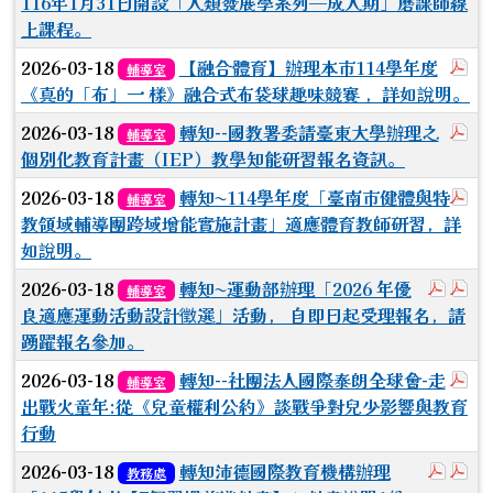
116年1月31日開設「人類發展學系列—成人期」磨課師線
上課程。
於
2026-03-18
【融合體育】辦理本市114學年度
輔導室
《真的「布」一 樣》融合式布袋球趣味競賽 ，詳如說明。
於
2026-03-18
轉知--國教署委請臺東大學辦理之
輔導室
個別化教育計畫（IEP）教學知能研習報名資訊。
於
2026-03-18
轉知~114學年度「臺南市健體與特
輔導室
教領域輔導團跨域增能實施計畫」適應體育教師研習，詳
如說明。
於彈跳
於
2026-03-18
轉知~運動部辦理「2026 年優
輔導室
良適應運動活動設計徵選」活動， 自即日起受理報名，請
踴躍報名參加。
於
2026-03-18
轉知--社團法人國際泰朗全球會-走
輔導室
出戰火童年:從《兒童權利公約》談戰爭對兒少影響與教育
行動
於彈跳
於
2026-03-18
轉知沛德國際教育機構辦理
教務處