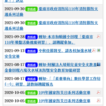
家！」訊息
2021-09-30
臺南市政府消防局110年消防節防火
學務處
週系列活動
2021-09-30
臺南市政府消防局110年消防節防火
學務處
週系列活動
於
2021-09-28
轉知-本市和順國小辦理「臺南市
教務處
110年飛盤活動推廣研習」，請踴躍參加。
於彈
於
2021-09-13
中秋佳節將至，請各校加強水域
教務處
安全宣導
下
2021-08-17
轉知-財團法人靖娟兒童安全文教基
教務處
金會辦理八場次水域及防墜安全教育知能研習
2021-08-17
轉知-「『素養導向』數位學習工作坊
教務處
(一)」研習，請教師踴躍報名
於
2020-10-05
109年國家防災日系列活動宣導
學務處
於
2020-10-05
109年國家防災日系列活動宣導
學務處