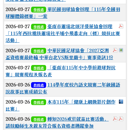
2026-03-27
華民國羽球協會辦理「115年全國羽
學務處
球團體錦標賽」一案
於
2026-03-27
臺南市蕭壠北頭洋發展協會辦理
學務處
「115年西拉雅族蕭壠社平埔小飛番走向（標）競技比賽
活動」
於彈跳
於
2026-03-27
中華民國足球協會「2027亞洲
學務處
盃資格賽最終輪 中華台北VS斯里蘭卡」賽事資訊1份
2026-03-27
「臺南市115年中小學躲避球對抗
學務處
賽」競賽規程及報名表
2026-03-26
114學年度校內語文競賽二年級國語
教務處
說故事比賽成績公布
下
2026-03-26
本市115年「健康上網微影片創作
學務處
比賽」
於彈
於
2026-03-26
轉知2026戒菸就赢比賽活動，
學務處
請鼓勵師生及親友符合報名資格者踴躍參加