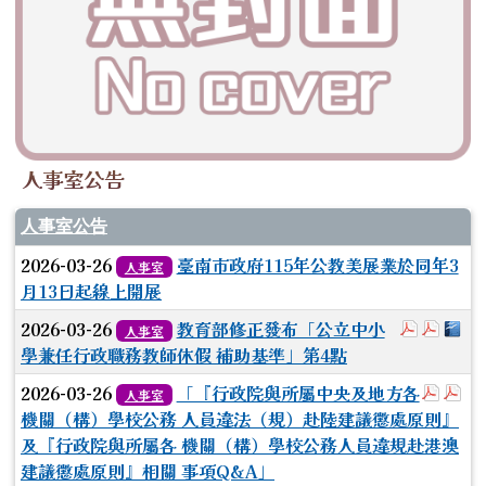
人事室公告
人事室公告
2026-03-26
臺南市政府115年公教美展業於同年3
人事室
月13日起線上開展
於彈跳視窗
於彈跳
下載
2026-03-26
教育部修正發布「公立中小
人事室
學兼任行政職務教師休假 補助基準」第4點
於彈跳
於
2026-03-26
「『行政院與所屬中央及地方各
人事室
機關（構）學校公務 人員違法（規）赴陸建議懲處原則』
及『行政院與所屬各 機關（構）學校公務人員違規赴港澳
建議懲處原則』相關 事項Q&A」