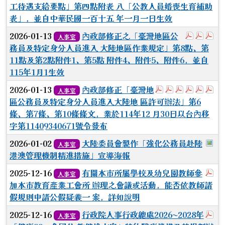
工待遇支給要點」第四點附表 八「公教人員婚喪生育補助
表」，並自中華民國一百十五 年一月一日生效
於彈跳視
於彈
於
2026-01-13
內政部修正之「臺灣地區公
人事室
務員及特定身分人員進入 大陸地區作業規定」第8點、第
11點及第2點附件1、第5點 附件4、附件5、附件6，並自
115年1月1生效
於彈跳視窗觀看：
於彈跳視窗觀看
於彈跳視窗
於彈跳視
於彈
於
2026-01-13
內政部修正「臺灣地
人事室
區公務員及特定身分人員進入大陸地 區許可辦法」第6
條、第7條、第10條條文，業於114年12 月30日以台內移
字第11409340671號令發布
於
2026-01-02
大陸委員會製作「強化公務員赴陸
人事室
港澳管理機制精進措施」宣導海報
於
2025-12-16
有關本市所屬學校及幼兒園教師參
人事室
加本市教育產業工會所 辦理之會議或活動，能否依教師請
假規則申請公假疑義一 案，詳如說明
於
2025-12-16
行政院人事行政總處2026~2028年
人事室