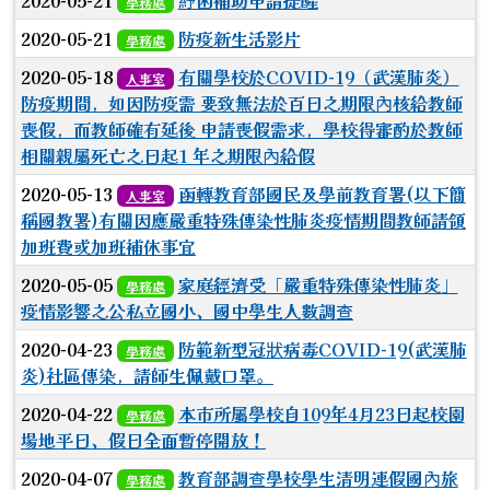
2020-05-21
紓困補助申請提醒
學務處
2020-05-21
防疫新生活影片
學務處
2020-05-18
有關學校於COVID-19（武漢肺炎）
人事室
防疫期間，如因防疫需 要致無法於百日之期限內核給教師
喪假，而教師確有延後 申請喪假需求，學校得審酌於教師
相關親屬死亡之日起1 年之期限內給假
2020-05-13
函轉教育部國民及學前教育署(以下簡
人事室
稱國教署)有關因應嚴重特殊傳染性肺炎疫情期間教師請領
加班費或加班補休事宜
2020-05-05
家庭經濟受「嚴重特殊傳染性肺炎」
學務處
疫情影響之公私立國小、國中學生人數調查
2020-04-23
防範新型冠狀病毒COVID-19(武漢肺
學務處
炎)社區傳染，請師生佩戴口罩。
2020-04-22
本市所屬學校自109年4月23日起校園
學務處
場地平日、假日全面暫停開放！
2020-04-07
教育部調查學校學生清明連假國內旅
學務處