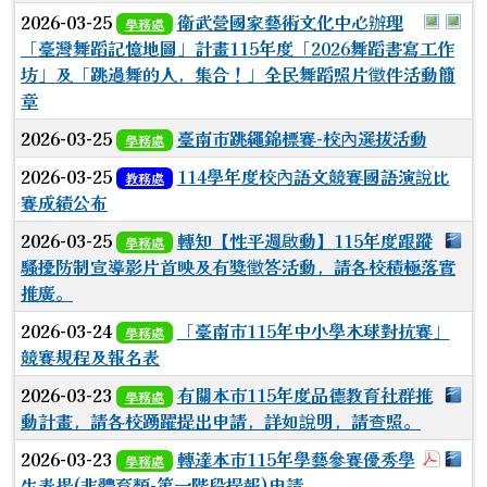
於彈跳
於
2026-03-25
衛武營國家藝術文化中心辦理
學務處
「臺灣舞蹈記憶地圖」計畫115年度「2026舞蹈書寫工作
坊」及「跳過舞的人，集合！」全民舞蹈照片徵件活動簡
章
2026-03-25
臺南市跳繩錦標賽-校內選拔活動
學務處
2026-03-25
114學年度校內語文競賽國語演說比
教務處
賽成績公布
下
2026-03-25
轉知【性平週啟動】115年度跟蹤
學務處
騷擾防制宣導影片首映及有獎徵答活動，請各校積極落實
推廣。
2026-03-24
「臺南市115年中小學木球對抗賽」
學務處
競賽規程及報名表
下
2026-03-23
有關本市115年度品德教育社群推
學務處
動計畫，請各校踴躍提出申請，詳如說明，請查照。
於彈跳
下
2026-03-23
轉達本市115年學藝參賽優秀學
學務處
生表揚(非體育類-第一階段提報)申請