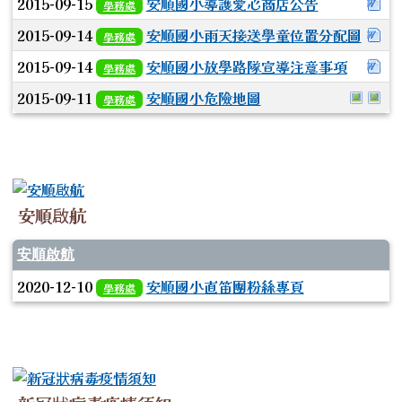
下
2015-09-15
安順國小導護愛心商店公告
學務處
下
2015-09-14
安順國小雨天接送學童位置分配圖
學務處
下
2015-09-14
安順國小放學路隊宣導注意事項
學務處
於彈
於
2015-09-11
安順國小危險地圖
學務處
安順啟航
安順啟航
2020-12-10
安順國小直笛團粉絲專頁
學務處