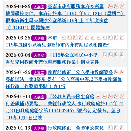
於彈跳視窗
於彈跳
於
2026-03-26
臺南市政府服務本府及所屬
人事室
機關學校同仁，本府訂於本（115）年5 月12日（星期二）
假本府衛生局東興辦公室舉辦115年上 半年度多益
（TOEIC）團體施測
於彈跳視窗觀看：1.115年度
於彈跳視窗觀看：2.實驗教育
於彈跳視窗觀看：3.新設
於彈跳視窗觀看：4.教
於彈跳視窗觀看：5
於彈跳視窗觀看：
於彈跳視窗觀看
於彈跳視窗
於彈跳視
於彈
於
2026-03-26
本市
人事室
115年度國小及幼兒園教師市內介聘期程及相關表件
於彈跳視窗
於彈跳視
於彈
於
2026-03-04
「115年公立國民中小學
人事室
暨幼兒園教師介聘他縣巿服務作業」相關表件
於彈跳
於
2026-01-26
教育部修正「公立學校教師獎金
人事室
發給辦法」第3條及 發布「公立高級中等以下學校教師兼
任行政工作獎勵要點 」各1份
於彈跳視窗觀看
於彈跳視窗
於彈跳視
於彈
於
2026-01-14
「公教人員保險生育給
人事室
付差額補助要點」，業經行政院人 事行政總處於114年12
月31日以總處給字第11440024671號 令訂定發布，並自
115年1月1日生效
於彈跳視
於彈
於
2026-01-13
行政院修正「全國軍公教員
人事室