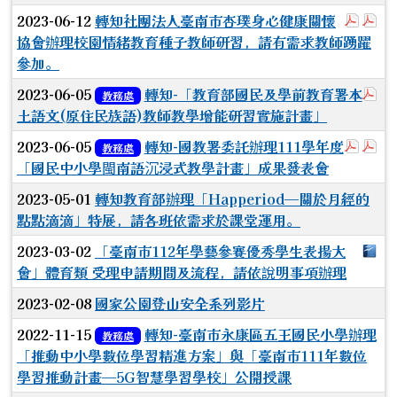
於彈跳
於
2023-06-12
轉知社團法人臺南市杏璞身心健康關懷
協會辦理校園情緒教育種子教師研習，請有需求教師踴躍
參加。
於
2023-06-05
轉知-「教育部國民及學前教育署本
教務處
土語文(原住民族語)教師教學增能研習實施計畫」
於彈
於
2023-06-05
轉知-國教署委託辦理111學年度
教務處
「國民中小學閩南語沉浸式教學計畫」成果發表會
2023-05-01
轉知教育部辦理「Happeriod—關於月經的
點點滴滴」特展，請各班依需求於課堂運用。
下
2023-03-02
「臺南市112年學藝參賽優秀學生表揚大
會」體育類 受理申請期間及流程，請依說明事項辦理
2023-02-08
國家公園登山安全系列影片
2022-11-15
轉知-臺南市永康區五王國民小學辦理
教務處
「推動中小學數位學習精進方案」與「臺南市111年數位
學習推動計畫—5G智慧學習學校」公開授課