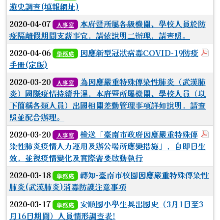
遊史調查(填報網址)
2020-04-07
本府暨所屬各級機關、學校人員於防
人事室
疫隔離假期間支薪事宜，請依說明二辦理，請查照。
於
2020-04-06
因應新型冠狀病毒COVID-19防疫
學務處
手冊(定版)
2020-03-20
為因應嚴重特殊傳染性肺炎（武漢肺
人事室
炎）國際疫情持續升溫，本府暨所屬機關、學校人員（以
下簡稱各類人員）出國相關差勤管理事項詳如說明，請查
照並配合辦理。
於
2020-03-20
檢送「臺南市政府因應嚴重特殊傳
人事室
染性肺炎疫情人力運用及辦公場所應變措施」，自即日生
效，並視疫情變化及實際需要啟動執行
2020-03-18
轉知-臺南市校園因應嚴重特殊傳染性
學務處
肺炎(武漢肺炎)消毒防護注意事項
2020-03-17
安順國小學生具出國史（3月1日至3
學務處
月16日期間）人員情形調查表!