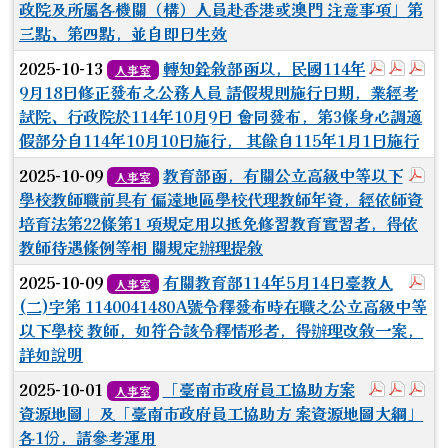
政院及所屬各機關（構）人員赴香港或澳門 注意事項」第
三點、第四點，並自即日生效
於彈跳視
於彈
於
2025-10-13
轉知銓敘部函以，民國114年
人事室
9月18日修正發布之公務人員 請假規則施行日期，業經考
試院、行政院於114年10月9日 會同發布，第3條身心調適
假部分自114年10月10日施行， 其餘自115年1月1日施行
於
2025-10-09
教育部函，有關公立高級中等以下
人事室
學校教師職前具有 偏遠地區學校代理教師年資，經依師資
培育法第22條第1 項規定用以抵免修習教育實習者，得依
教師待遇條例等相 關規定辦理提敘
於
2025-10-09
有關教育部114年5月14日臺教人
人事室
(二)字第 1140041480A號令釋發布時在職之公立高級中等
以下學校 教師，如符合該令釋情形者，得辦理改敘一案，
詳如說明
於彈跳視
於彈
於
2025-10-01
「臺南市政府員工協助方案
人事室
資源地圖」及「臺南市政府員工協助方 案資源地圖大綱」
各1份，請參考運用