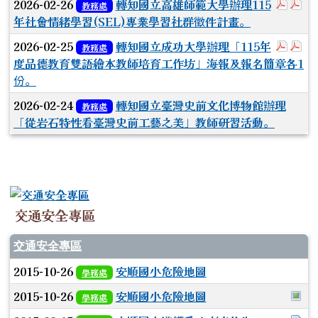
於彈
於
2026-02-26
轉知國立高雄師範大學辦理115
教務處
年社會情緒學習(SEL)專業學習社群徵件計畫。
於彈跳
於
2026-02-25
轉知國立成功大學辦理「115年
教務處
度品德教育雙語繪本教師培育工作坊」海報及報名簡章各1
份。
2026-02-24
轉知國立臺灣史前文化博物館辦理
教務處
「從岩石特性看臺灣史前工藝之美」教師研習活動。
交通安全專區
交通安全專區
2015-10-26
安順國小危險地圖
學務處
於
2015-10-26
安順國小危險地圖
學務處