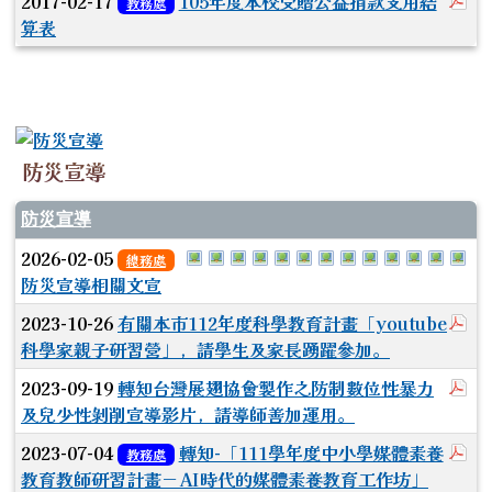
於
2017-02-17
105年度本校受贈公益捐款支用結
教務處
算表
防災宣導
防災宣導
於彈跳視窗觀看：S__11468815_0.j
於彈跳視窗觀看：S__11468819_0
於彈跳視窗觀看：S__11468821_
於彈跳視窗觀看：S__1146882
於彈跳視窗觀看：S__11468
於彈跳視窗觀看：S__114
於彈跳視窗觀看：S__1
於彈跳視窗觀看：S_
於彈跳視窗觀看：S
於彈跳視窗觀看
於彈跳視窗
於彈跳
於
2026-02-05
總務處
防災宣導相關文宣
於
2023-10-26
有關本市112年度科學教育計畫「youtube
科學家親子研習營」，請學生及家長踴躍參加。
於
2023-09-19
轉知台灣展翅協會製作之防制數位性暴力
及兒少性剝削宣導影片，請導師善加運用。
於
2023-07-04
轉知-「111學年度中小學媒體素養
教務處
教育教師研習計畫－AI時代的媒體素養教育工作坊」