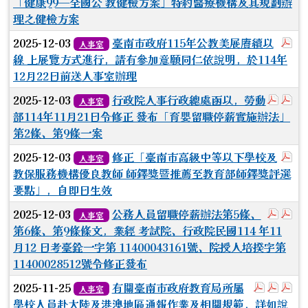
「健康99—全國公 教健檢方案」特約醫療機構及其規劃辦
理之健檢方案
於
2025-12-03
臺南市政府115年公教美展賡續以
人事室
線 上展覽方式進行，請有參加意願同仁依說明，於114年
12月22日前送人事室辦理
於彈跳
於
2025-12-03
行政院人事行政總處函以，勞動
人事室
部114年11月21日令修正 發布「育嬰留職停薪實施辦法」
第2條、第9條一案
於
2025-12-03
修正「臺南市高級中等以下學校及
人事室
教保服務機構優良教師 師鐸獎暨推薦至教育部師鐸獎評選
要點」，自即日生效
於彈跳
於
2025-12-03
公務人員留職停薪辦法第5條、
人事室
第6條、第9條條文，業經 考試院、行政院民國114 年11
月12 日考臺銓一字第 11400043161號、院授人培揆字第
11400028512號令修正發布
於彈跳視
於彈
於
2025-11-25
有關臺南市政府教育局所屬
人事室
學校人員赴大陸及港澳地區通報作業及相關規範，詳如說