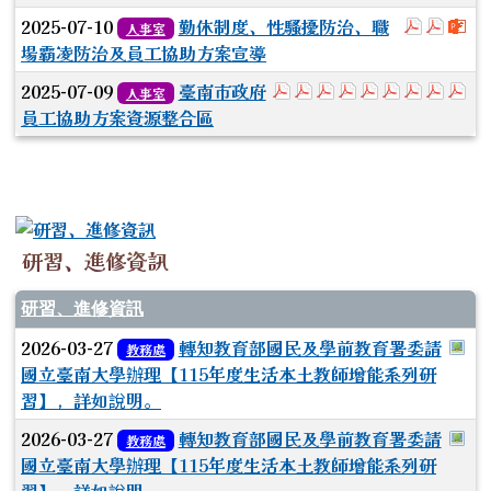
於彈跳
於彈
下
2025-07-10
勤休制度、性騷擾防治、職
人事室
場霸凌防治及員工協助方案宣導
於彈跳視窗觀看：1.臺南
於彈跳視窗觀看：2.臺
於彈跳視窗觀看：3
於彈跳視窗觀看：
於彈跳視窗觀
於彈跳視窗
於彈跳視
於彈
於
2025-07-09
臺南市政府
人事室
員工協助方案資源整合區
研習、進修資訊
研習、進修資訊
於
2026-03-27
轉知教育部國民及學前教育署委請
教務處
國立臺南大學辦理【115年度生活本土教師增能系列研
習】，詳如說明。
於
2026-03-27
轉知教育部國民及學前教育署委請
教務處
國立臺南大學辦理【115年度生活本土教師增能系列研