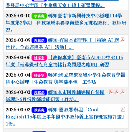
業發展中心辦理「生命聊天室」線上研習課程。
2026-03-10
轉知臺南市新興科技中心辦理114學
學務處
年度第2學期「科技領域素養導向暨多元課程教材」教師研
習。
於
2026-03-09
轉知-有關本市辦理【「擁抱 AI 新
教務處
世代，全市連線秀 AI」活動】。
2026-03-06
【教保專業】臺南市ADHD中心115
輔導室
年度『輔導媒材在兒童情緒行為問題之應用』研習
下
2026-03-04
轉知:國立羅東高級中學生命教育學
輔導室
科中心辦理「生命教育 與年齡平權」工作坊
於彈跳視
於彈
於
2026-03-03
轉知本市國教輔導團自然團
教務處
辦理3-6月份教師增能研習工作坊。
於
2026-03-02
轉知-國教署辦理「Cool
教務處
English115年度上半年國中小教師線上實作班實施計畫」
1份。