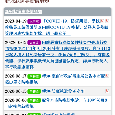
新冠狀病毒疫情須知
新冠狀病毒疫情須知
於彈跳
於
2023-04-19
「COVID-19」防疫期間，學校
人事室
教職員工請假說明及因應COVID 19 疫情，公務人員差勤
管理因應措施如附檔，請下載參閱。
2022-10-13
因應嚴重特殊傳染性肺炎中央流行疫
人事室
情指揮中心111年9月29日發布「邊境穩健開放，自10月13
日起入境人員免除居家檢疫，改須7天自主防疫」，有關各
機關、學校及事業機構人員出國請假規定，詳如行政院人
事行政總處函釋
於
2020-08-17
轉知-臺南市政府衛生局公告本市配
學務處
戴口罩之防疫措施
於
2020-06-15
轉知-防疫旅遊參考守則
學務處
2020-06-08
配合本市防疫新生活，自109年6月8
學務處
日起校內新措施