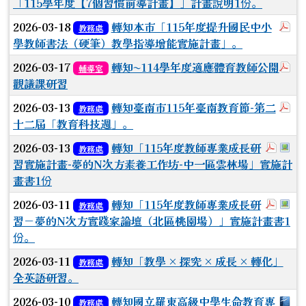
「115學年度【7個習慣前導計畫】」計畫說明1份。
於
2026-03-18
轉知本市「115年度提升國民中小
教務處
學教師書法（硬筆）教學指導增能實施計畫」。
於
2026-03-17
轉知~114學年度適應體育教師公開
輔導室
觀議課研習
於
2026-03-13
轉知臺南市115年臺南教育節-第二
教務處
十二屆「教育科技週」。
於彈跳
於
2026-03-13
轉知「115年度教師專業成長研
教務處
習實施計畫-夢的N次方素養工作坊-中一區雲林場」實施計
畫書1份
於彈跳
於
2026-03-11
轉知「115年度教師專業成長研
教務處
習－夢的N次方實踐家論壇（北區桃園場）」實施計畫書1
份。
2026-03-11
轉知「教學 × 探究 × 成長 × 轉化」
教務處
全英語研習。
下載
2026-03-10
轉知國立羅東高級中學生命教育專
教務處