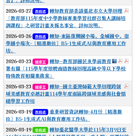
習】，詳如說明。
於
2026-03-27
轉知教育部委請臺北市立大學辦理
教務處
「教育部115年度中小學教師專業學習社群召集人講師培
訓課程」之研習計畫及報名事宜，詳如說明。
2026-03-26
轉知-東區復興國小場、金城國中、崇
教務處
學國小場次-［精進數位］B5-1生成式AI與教育應用工作
坊。
下載：009
於彈跳
於
2026-03-23
轉知--教育部國民及學前教育
輔導室
署有關「115學年度徵聘商借教師辦理高級中等以下學校
特殊教育相關業務案」
於
2026-03-23
轉知--國立臺灣師範大學辦理跨領
輔導室
域美感教育卓越計畫114學年度南區跨領域美感與社會情
緒學習工作坊
2026-03-19
重要研習資訊轉知-4月份［精進數
教務處
位］B5-1生成式AI與教育應用工作坊。
2026-03-19
轉知臺北醫學大學於115年3月9日至
學務處