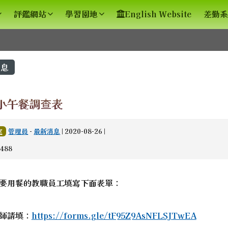
評鑑網站
學習園地
English Website
差勤系
容區域
息
小午餐調查表
管理員
-
最新消息
| 2020-08-26 |
室
488
要用餐的教職員工填寫下面表單：
師請填：
https://forms.gle/tF95Z9AsNFLSJTwEA
spx?sch=213626 \_blank
ex.html \_blank