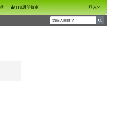
統
110週年校慶
登入
search
⏸