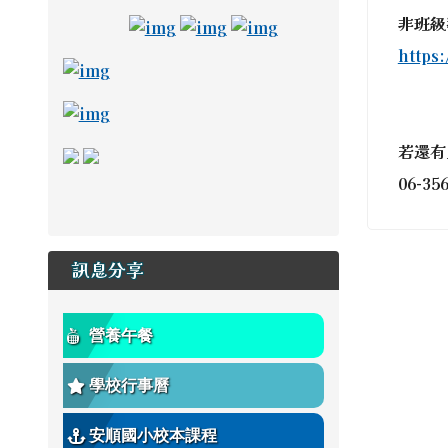
link to https://adl.edu.tw/ \_blan
link to https://drive.goo
link to https://adl.e
非
班級
https
link to https://read.tn.edu.tw/ _blank
link to https://estdpassport.tn.edu.tw/S
若還有
link to https://saaassessment.ntcu.edu.tw/E
link to https://tbeerc.tn.edu.tw/ \_blank
link to https://main.asps.tn.edu.tw/
06-35
訊息分享
營養午餐
學校行事曆
安順國小校本課程