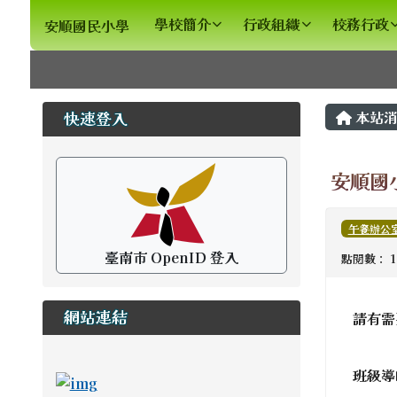
安順國民小學
導覽列
跳至主內容區
學校簡介
行政組織
校務行政
安順國民小學
頁尾區域
主內
左邊區域內容
本站消
快速登入
安順國
午餐辦公
臺南市 OpenID 登入
點閱數： 1
網站連結
請有需
ink to https://newstd.tn.edu.tw \_blank
班級導
link to https://newstd.tn.edu.tw \_blank
link to http://course.tn.edu.tw/school.a
link to http://www2.tn.edu.tw/hlearning/Ind