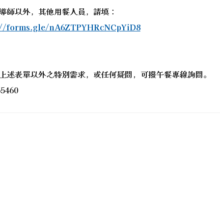
k
gle.com/file/d/1diO-1tWjtEFSO_3qIEq_oqAJmjBlz2EE/vi
du.tw/hero/ \_blank
導師以外，其他用餐人員，請填：
://forms.gle/nA6ZTPYHRcNCpYiD8
tdResetPW.aspx _blank
上述表單以外之特別需求，或任何疑問，可撥午餐專線詢問。
xamRelease \_blank
uploads/tadnews/image/20250807_%E9%98%B2%E7%81%B
65460