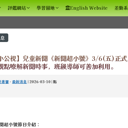
評鑑網站
學習園地
English Website
差勤系
容區域
息
小公視】兒童新聞《新聞超小號》3/6(五)正
觀點瞭解新聞時事，班級導師可善加利用。
姜惠馨
-
最新消息
| 2026-03-10 | 點
spx?sch=213626 \_blank
ex.html \_blank
聞超小號節目介紹：