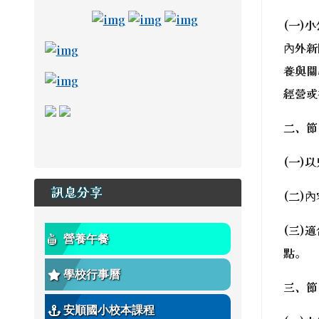
link to https://adl.edu.tw/ \_blan
link to https://drive.goo
link to https://adl.e
(一)
link to https://read.tn.edu.tw/ _blank
內外新
養與關
link to https://estdpassport.tn.edu.tw/S
經營或
link to https://saaassessment.ntcu.edu.tw/E
link to https://tbeerc.tn.edu.tw/ \_blank
link to https://main.asps.tn.edu.tw/
二、節
(一)以
訊息分享
(二)
(三)
營養午餐
點。
學校行事曆
三、節
安順國小校本課程