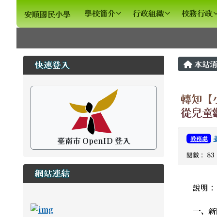
安順國民小學
導覽列
跳至主內容區
學校簡介
行政組織
校務行政
安順國民小學
頁尾區域
主內
左邊區域內容
本站消
快速登入
轉知【
從兒童
教務處
臺南市 OpenID 登入
閱數： 83
網站連結
說明：
ink to https://newstd.tn.edu.tw \_blank
link to https://newstd.tn.edu.tw \_blank
link to http://course.tn.edu.tw/school.a
link to http://www2.tn.edu.tw/hlearning/Ind
一、新