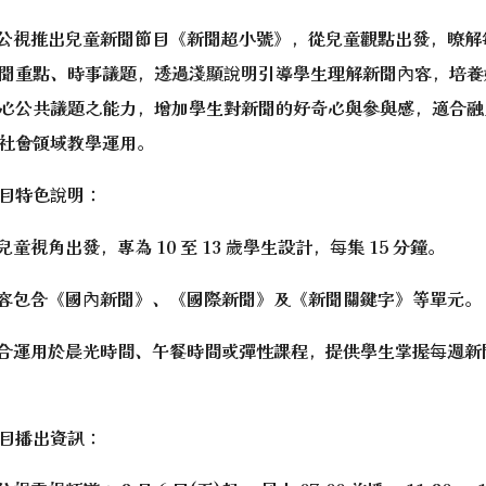
k
gle.com/file/d/1diO-1tWjtEFSO_3qIEq_oqAJmjBlz2EE/vi
du.tw/hero/ \_blank
小公視推出兒童新聞節目《新聞超小號》，從兒童觀點出發，瞭解
聞重點、時事議題，透過淺顯說明引導學生理解新聞內容，培養
心公共議題之能力，增加學生對新聞的好奇心與參與感，適合融
tdResetPW.aspx _blank
社會領域教學運用。
xamRelease \_blank
uploads/tadnews/image/20250807_%E9%98%B2%E7%81%B
目特色說明：
兒童視角出發，專為 10 至 13 歲學生設計，每集 15 分鐘。
內容包含《國內新聞》、《國際新聞》及《新聞關鍵字》等單元。
適合運用於晨光時間、午餐時間或彈性課程，提供學生掌握每週新
目播出資訊：