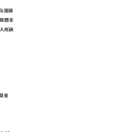
ew?usp=sharing \_blank
每週國
媒體素
入班級
D%E5%9C%96.jpg
聞重