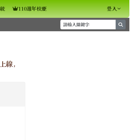
統
110週年校慶
登入
search
⏸
式上線，