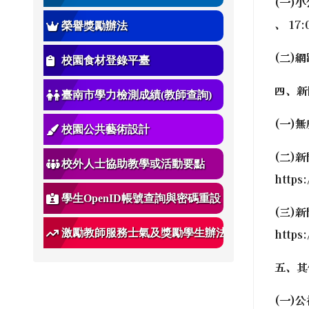
(一)小
、 17
榮譽獎勵辦法
(二)
校園食材登錄平臺
四、新
臺南市學力檢測成績(教師查詢)
(一)無
校園公共藝術設計
(二)
校外人士協助教學或活動要點
https
學生OpenID帳號查詢與密碼重設
(三)
https
激勵教師服務士氣及獎勵學生辦法
五、其
(一)公