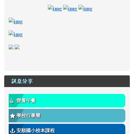
link to https://adl.edu.tw/ \_
link to https://drive
link to https://a
link to https://read.tn.edu.tw/ _blank
link to https://estdpassport.tn.edu.tw/StdRe
link to https://saaassessment.ntcu.edu.tw/ExamR
link to https://tbeerc.tn.edu.tw/ \_blank
link to https://main.asps.tn.edu.tw/uplo
訊息分享
營養午餐
學校行事曆
安順國小校本課程