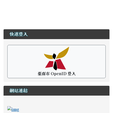
左邊區域內容
快速登入
臺南市 OpenID 登入
網站連結
ink to https://newstd.tn.edu.tw \_blank
link to https://newstd.tn.edu.tw \_blank
link to http://course.tn.edu.tw/school.aspx?
link to http://www2.tn.edu.tw/hlearning/Index.h