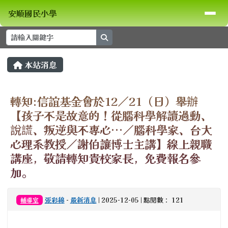
安順國民小學
導覽列
跳至主內容區
安順國民小學
search
頁尾區域
主內容區域
本站消息
⏸
轉知:信誼基金會於12／21（日）舉辦
【孩子不是故意的！從腦科學解讀過動、
說謊、叛逆與不專心…／腦科學家、台大
心理系教授／謝伯讓博士主講】線上親職
講座，敬請轉知貴校家長，免費報名參
加。
張彩綿
-
最新消息
| 2025-12-05 | 點閱數： 121
輔導室